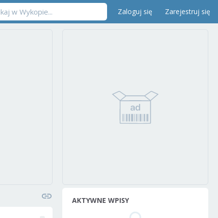
Zaloguj się
Zarejestruj się
AKTYWNE WPISY