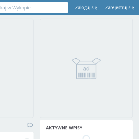
Zaloguj się
Zarejestruj się
AKTYWNE WPISY