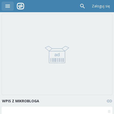
Zaloguj się
WPIS Z MIKROBLOGA