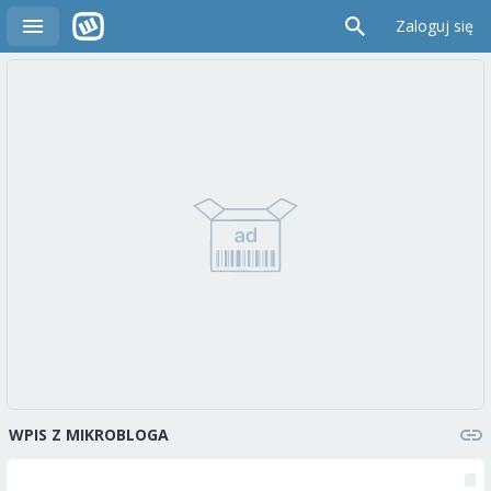
Zaloguj się
WPIS Z MIKROBLOGA