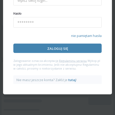
Hasło
nie pamiętam hasła
ZALOGUJ SIĘ
Zalogowanie oznacza akceptację
Regulaminu serwisu
Wykop.pl
w jego aktualnym brzmieniu. Jeśli nie akceptujesz Regulaminu
w całości, prosimy o niekorzystanie z serwisu.
Nie masz jeszcze konta? Załóż je
tutaj
!