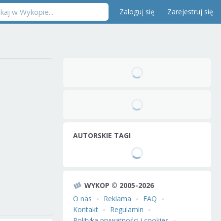
Zaloguj się
Zarejestruj się
AUTORSKIE TAGI
WYKOP © 2005-2026
O nas
Reklama
FAQ
Kontakt
Regulamin
Polityka prywatności i cookies