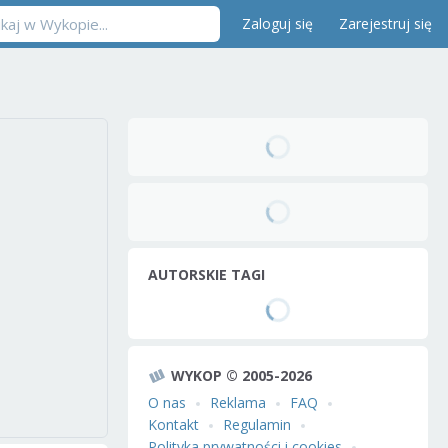
Zaloguj się
Zarejestruj się
AUTORSKIE TAGI
WYKOP © 2005-2026
O nas
Reklama
FAQ
Kontakt
Regulamin
Polityka prywatności i cookies