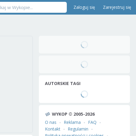
Zaloguj się
Zarejestruj się
AUTORSKIE TAGI
WYKOP © 2005-2026
O nas
Reklama
FAQ
Kontakt
Regulamin
Polityka prywatności i cookies