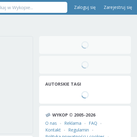
Zaloguj się
Zarejestruj się
AUTORSKIE TAGI
WYKOP © 2005-2026
O nas
Reklama
FAQ
Kontakt
Regulamin
Polityka prywatności i cookies