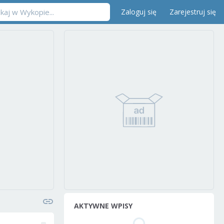
Zaloguj się
Zarejestruj się
AKTYWNE WPISY