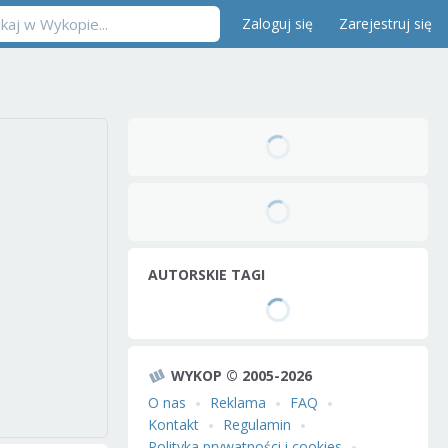
Zaloguj się
Zarejestruj się
AUTORSKIE TAGI
WYKOP © 2005-2026
O nas
Reklama
FAQ
Kontakt
Regulamin
Polityka prywatności i cookies