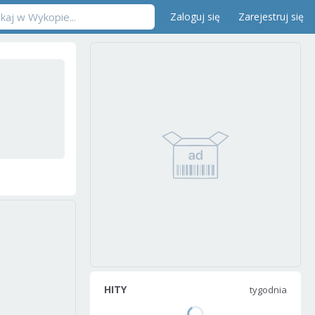
Zaloguj się
Zarejestruj się
HITY
tygodnia