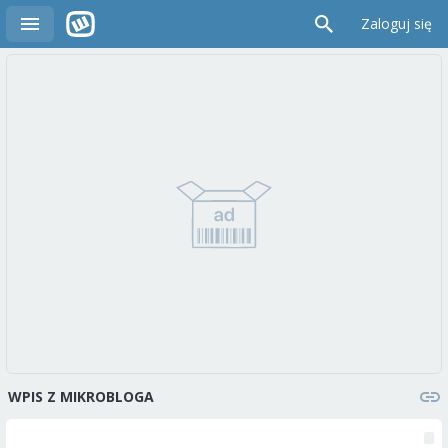
Zaloguj się
WPIS Z MIKROBLOGA