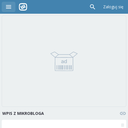
Zaloguj się
WPIS Z MIKROBLOGA