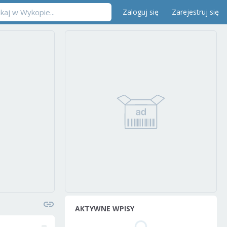
Zaloguj się
Zarejestruj się
AKTYWNE WPISY