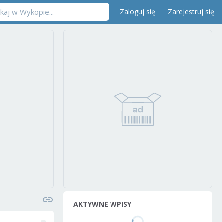
Zaloguj się
Zarejestruj się
AKTYWNE WPISY