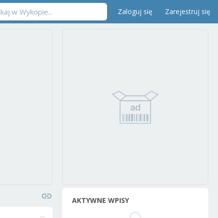
Zaloguj się
Zarejestruj się
AKTYWNE WPISY