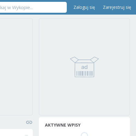
Zaloguj się
Zarejestruj się
AKTYWNE WPISY