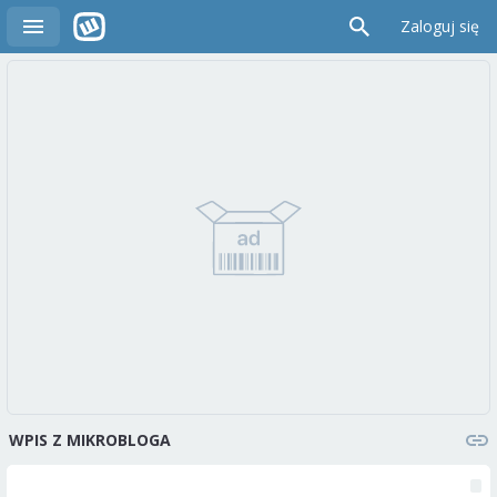
Zaloguj się
WPIS Z MIKROBLOGA