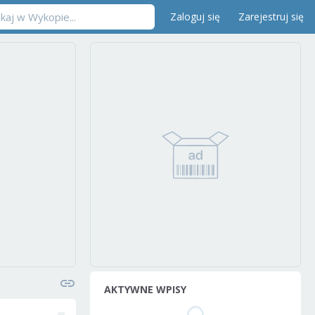
Zaloguj się
Zarejestruj się
AKTYWNE WPISY