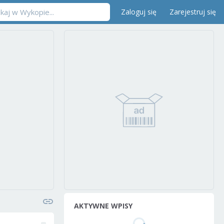
Zaloguj się
Zarejestruj się
AKTYWNE WPISY