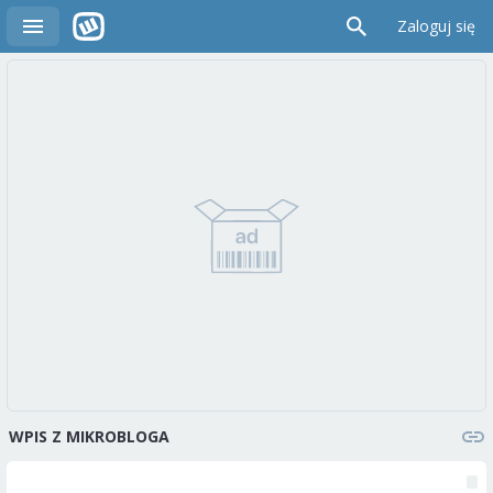
Zaloguj się
WPIS Z MIKROBLOGA