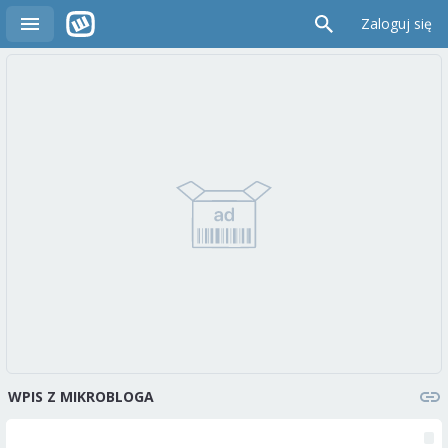
Zaloguj się
WPIS Z MIKROBLOGA