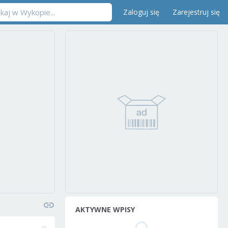
Zaloguj się
Zarejestruj się
AKTYWNE WPISY