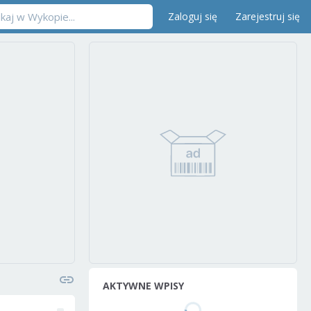
Zaloguj się
Zarejestruj się
AKTYWNE WPISY