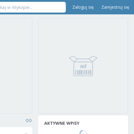
Zaloguj się
Zarejestruj się
AKTYWNE WPISY