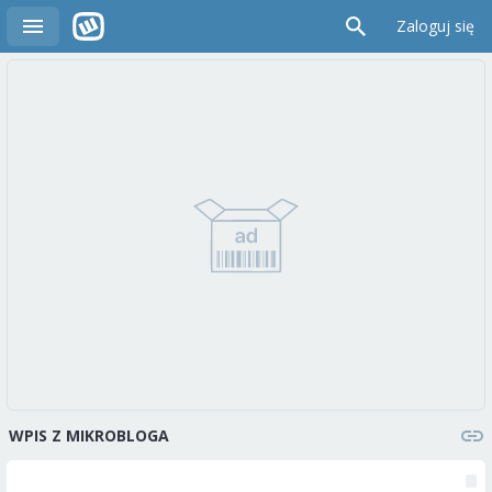
Zaloguj się
WPIS Z MIKROBLOGA