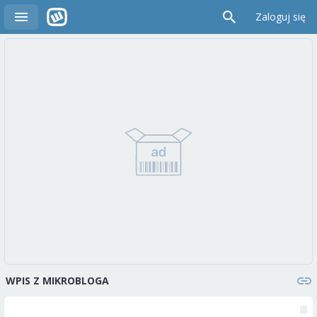
Zaloguj się
WPIS Z MIKROBLOGA