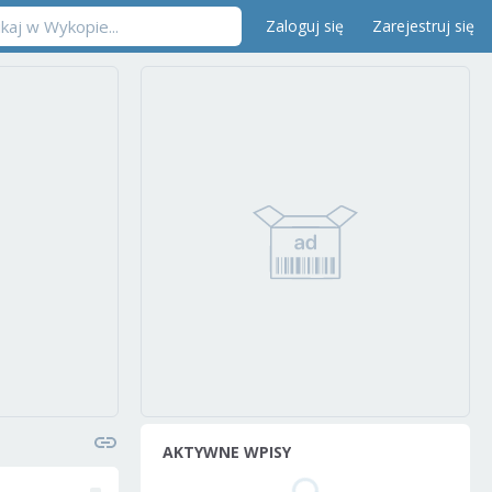
Zaloguj się
Zarejestruj się
AKTYWNE WPISY