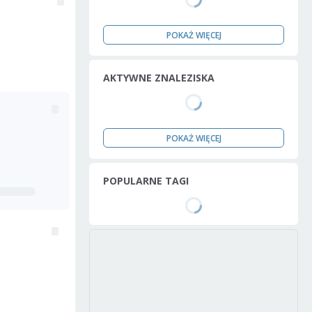
POKAŻ WIĘCEJ
AKTYWNE ZNALEZISKA
POKAŻ WIĘCEJ
POPULARNE TAGI