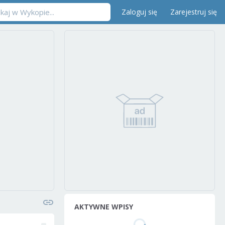
Zaloguj się
Zarejestruj się
AKTYWNE WPISY