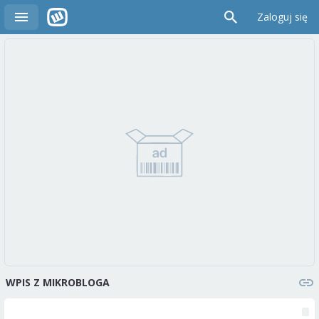
Zaloguj się
WPIS Z MIKROBLOGA