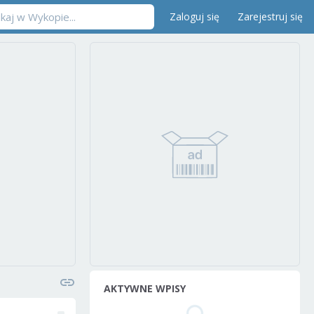
Zaloguj się
Zarejestruj się
AKTYWNE WPISY