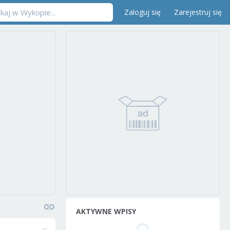
Zaloguj się
Zarejestruj się
AKTYWNE WPISY