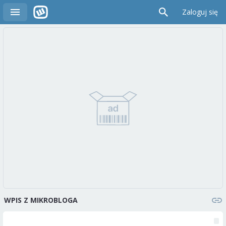
Zaloguj się
WPIS Z MIKROBLOGA