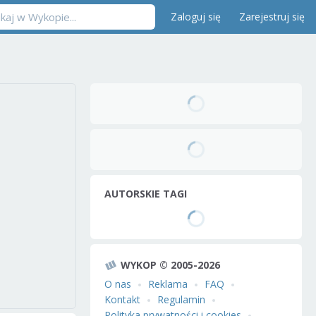
Zaloguj się
Zarejestruj się
AUTORSKIE TAGI
WYKOP © 2005-2026
O nas
Reklama
FAQ
Kontakt
Regulamin
Polityka prywatności i cookies