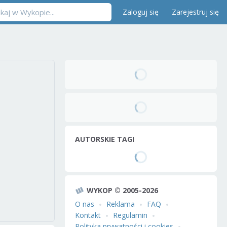
Zaloguj się
Zarejestruj się
AUTORSKIE TAGI
WYKOP © 2005-2026
O nas
Reklama
FAQ
Kontakt
Regulamin
Polityka prywatności i cookies