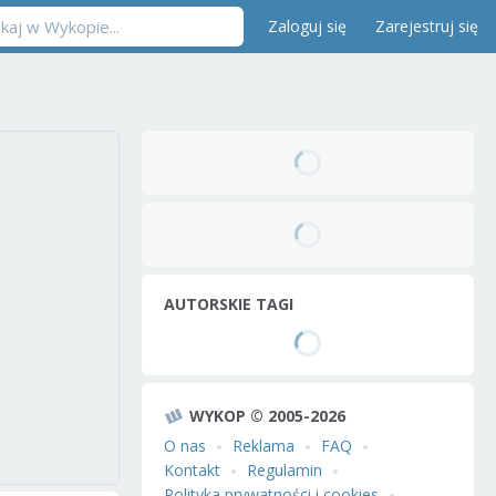
Zaloguj się
Zarejestruj się
AUTORSKIE TAGI
WYKOP © 2005-2026
O nas
Reklama
FAQ
Kontakt
Regulamin
Polityka prywatności i cookies