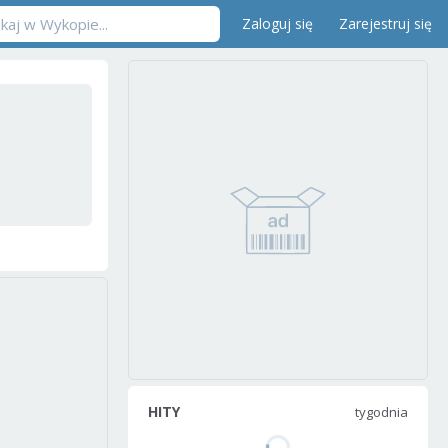
Zaloguj się
Zarejestruj się
HITY
tygodnia