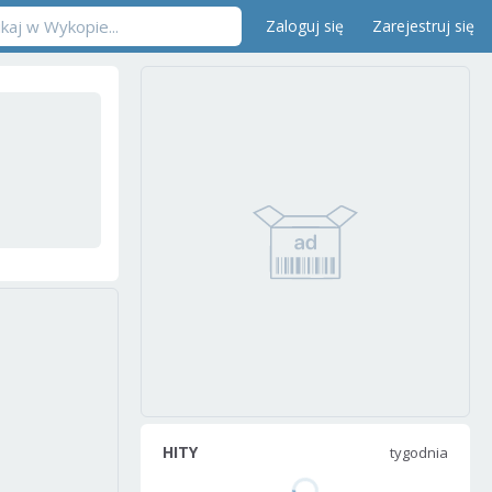
Zaloguj się
Zarejestruj się
HITY
tygodnia