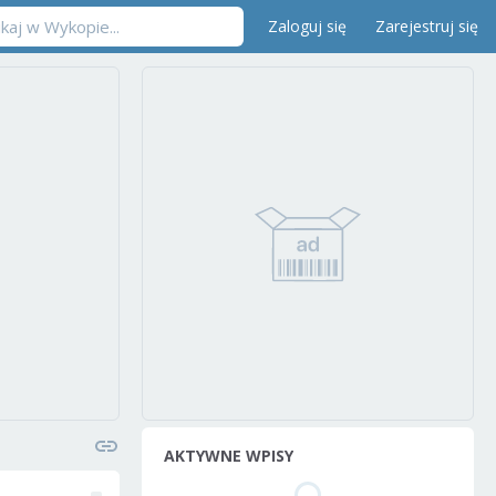
Zaloguj się
Zarejestruj się
AKTYWNE WPISY