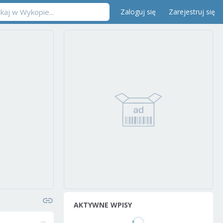
Zaloguj się
Zarejestruj się
AKTYWNE WPISY