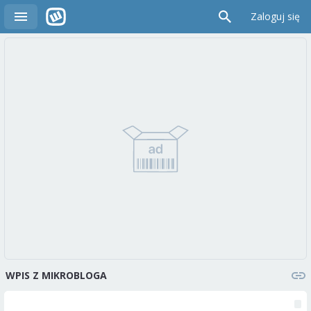
Zaloguj się
WPIS Z MIKROBLOGA