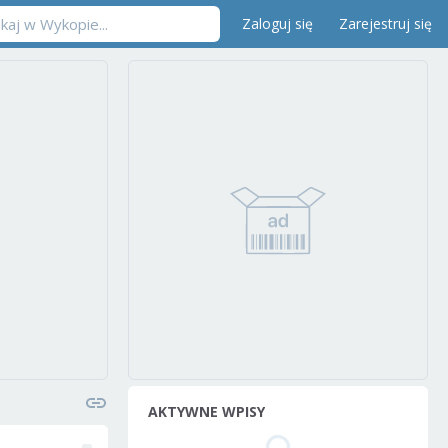
Zaloguj się
Zarejestruj się
AKTYWNE WPISY