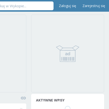
Zaloguj się
Zarejestruj się
AKTYWNE WPISY