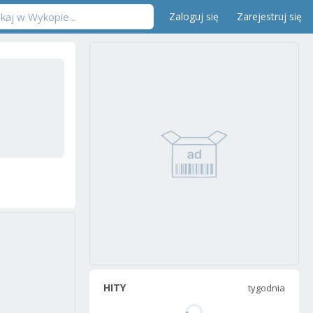
Zaloguj się
Zarejestruj się
HITY
tygodnia