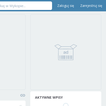
Zaloguj się
Zarejestruj się
AKTYWNE WPISY