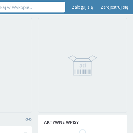
Zaloguj się
Zarejestruj się
AKTYWNE WPISY