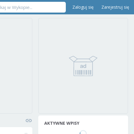
Zaloguj się
Zarejestruj się
AKTYWNE WPISY