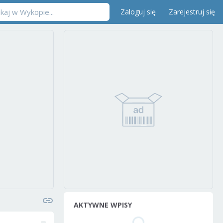
Zaloguj się
Zarejestruj się
AKTYWNE WPISY