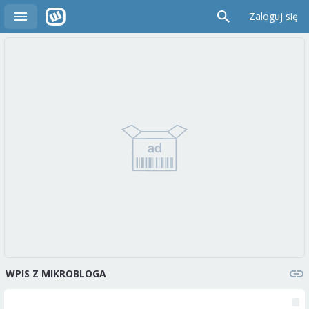
Zaloguj się
WPIS Z MIKROBLOGA